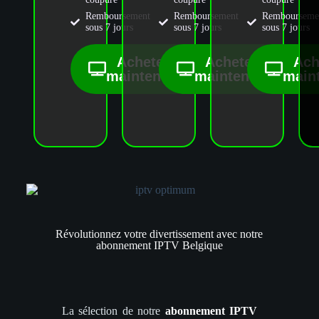
Remboursement
Remboursement
Rembourseme
sous 7 jours
sous 7 jours
sous 7 jours
Achetez
Achetez
Ach
maintenant
maintenant
main
Révolutionnez votre divertissement avec notre
abonnement IPTV Belgique
La sélection de notre
abonnement
IPTV